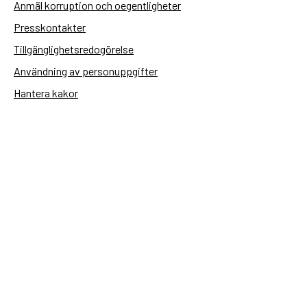
Anmäl korruption och oegentligheter
Presskontakter
Tillgänglighetsredogörelse
Användning av personuppgifter
Hantera kakor
Sidas webbplatser
Openaid.se
Kontakt
Sida
Box 2025
174 02 Sundbyberg
08-698 50 00 (växel)