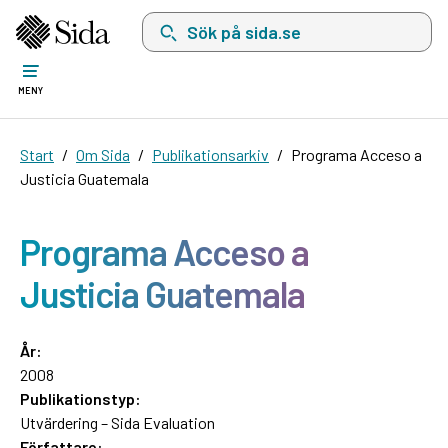
Sök på sida.se, sökförslag kommer att visas i 
MENY
Start
Om Sida
Publikationsarkiv
Programa Acceso a
Justicia Guatemala
Programa Acceso a
Justicia Guatemala
År:
2008
Publikationstyp:
Utvärdering – Sida Evaluation
Författare: