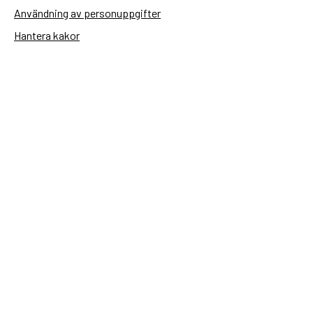
Användning av personuppgifter
Hantera kakor
Sidas webbplatser
Openaid.se
Kontakt
Sida
Box 2025
174 02 Sundbyberg
08-698 50 00 (växel)
sida@sida.se
Kontakta oss