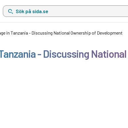
Sök på sida.se, sökförslag kommer att visas i en lista under sökfä
age in Tanzania - Discussing National Ownership of Development
 Tanzania - Discussing Nation