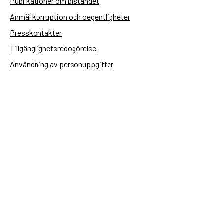
Publikationer om biståndet
Anmäl korruption och oegentligheter
Presskontakter
Tillgänglighetsredogörelse
Användning av personuppgifter
Hantera kakor
Sidas webbplatser
Openaid.se
Kontakt
Sida
Box 2025
174 02 Sundbyberg