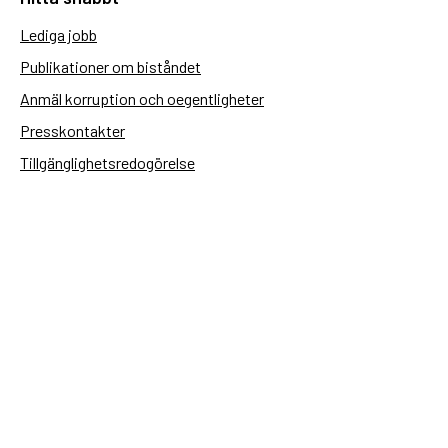
Lediga jobb
Publikationer om biståndet
Anmäl korruption och oegentligheter
Presskontakter
Tillgänglighetsredogörelse
Användning av personuppgifter
Hantera kakor
Sidas webbplatser
Openaid.se
Kontakt
Sida