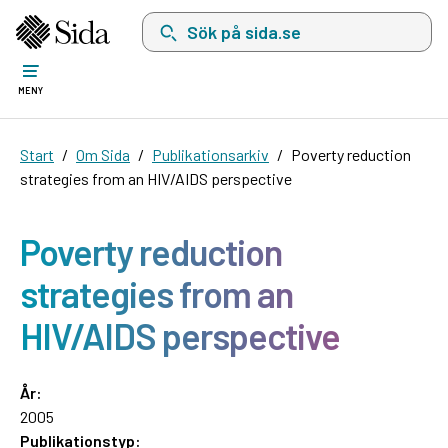
Sök på sida.se, sökförslag kommer att visas i 
MENY
Start
Om Sida
Publikationsarkiv
Poverty reduction
strategies from an HIV/AIDS perspective
Poverty reduction
strategies from an
HIV/AIDS perspective
År:
2005
Publikationstyp: