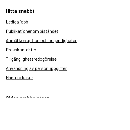
Hitta snabbt
Lediga jobb
Publikationer om biståndet
Anmäl korruption och oegentligheter
Presskontakter
Tillgänglighetsredogörelse
Användning av personuppgifter
Hantera kakor
Sidas webbplatser
Openaid.se
Kontakt