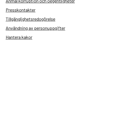
Anmäl korruption och oegentligheter
Presskontakter
Tillgänglighetsredogörelse
Användning av personuppgifter
Hantera kakor
Sidas webbplatser
Openaid.se
Kontakt
Sida
Box 2025
174 02 Sundbyberg
08-698 50 00 (växel)