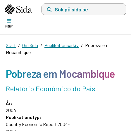
Sök på sida.se, sökförslag kommer att visas i 
MENY
Start
Om Sida
Publikationsarkiv
Pobreza em
Mocambique
Pobreza em Mocambique
Relatório Económico do Pais
År:
2004
Publikationstyp:
Country Economic Report 2004-