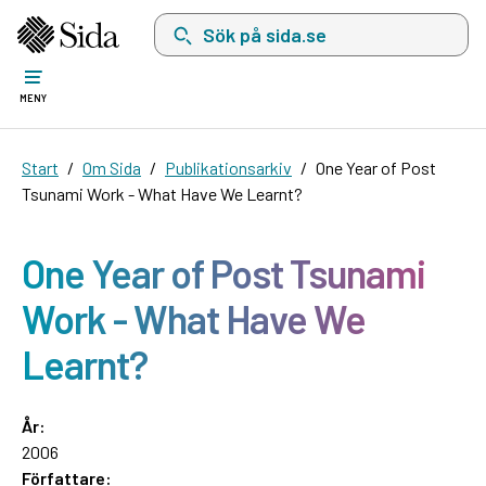
Sök på sida.se, sökförslag kommer att visas i 
MENY
Start
Om Sida
Publikationsarkiv
One Year of Post
Tsunami Work - What Have We Learnt?
One Year of Post Tsunami
Work - What Have We
Learnt?
År:
2006
Författare: