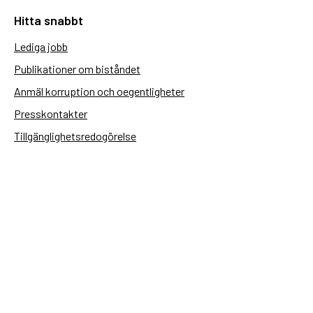
Hitta snabbt
Lediga jobb
Publikationer om biståndet
Anmäl korruption och oegentligheter
Presskontakter
Tillgänglighetsredogörelse
Användning av personuppgifter
Hantera kakor
Sidas webbplatser
Openaid.se
Kontakt