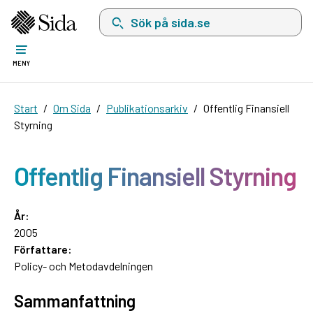
Sök på sida.se, sökförslag kommer att visas i 
MENY
Start
Om Sida
Publikationsarkiv
Offentlig Finansiell
Styrning
Offentlig Finansiell Styrning
År:
2005
Författare:
Policy- och Metodavdelningen
Sammanfattning