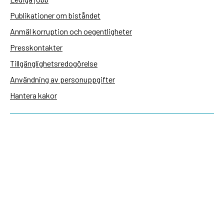
Publikationer om biståndet
Anmäl korruption och oegentligheter
Presskontakter
Tillgänglighetsredogörelse
Användning av personuppgifter
Hantera kakor
Sidas webbplatser
Openaid.se
Kontakt
Sida
Box 2025