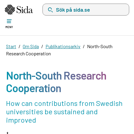
Sök på sida.se, sökförslag kommer att visas i 
MENY
Start
Om Sida
Publikationsarkiv
North-South
Research Cooperation
North-South Research
Cooperation
How can contributions from Swedish
universities be sustained and
improved