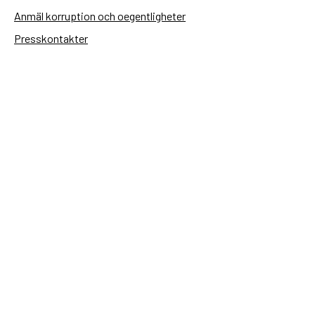
Anmäl korruption och oegentligheter
Presskontakter
Tillgänglighetsredogörelse
Användning av personuppgifter
Hantera kakor
Sidas webbplatser
Openaid.se
Kontakt
Sida
Box 2025
174 02 Sundbyberg