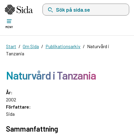
Sök på sida.se, sökförslag kommer att visas i 
MENY
Start
Om Sida
Publikationsarkiv
Naturvård i
Tanzania
Naturvård i Tanzania
År:
2002
Författare:
Sida
Sammanfattning