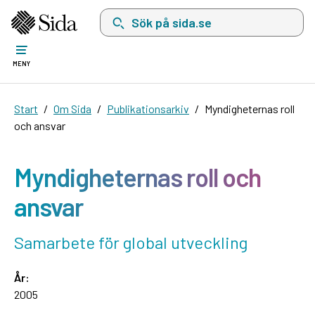
Sök på sida.se, sökförslag kommer att visas i 
MENY
Start
Om Sida
Publikationsarkiv
Myndigheternas roll
och ansvar
Myndigheternas roll och
ansvar
Samarbete för global utveckling
År:
2005