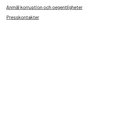
Anmäl korruption och oegentligheter
Presskontakter
Tillgänglighetsredogörelse
Användning av personuppgifter
Hantera kakor
Sidas webbplatser
Openaid.se
Kontakt
Sida
Box 2025
174 02 Sundbyberg