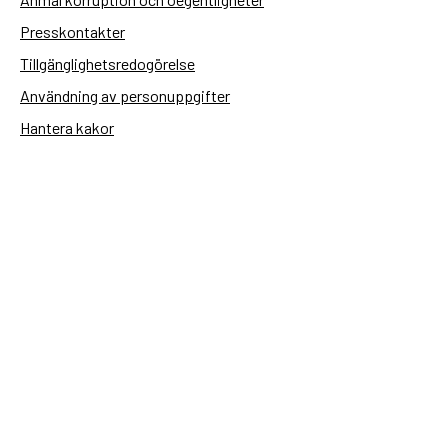
Presskontakter
Tillgänglighetsredogörelse
Användning av personuppgifter
Hantera kakor
Sidas webbplatser
Openaid.se
Kontakt
Sida
Box 2025
174 02 Sundbyberg
08-698 50 00 (växel)