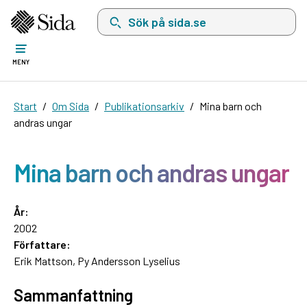
Sök på sida.se, sökförslag kommer att visas i 
MENY
Start
Om Sida
Publikationsarkiv
Mina barn och
andras ungar
Mina barn och andras ungar
År:
2002
Författare:
Erik Mattson, Py Andersson Lyselius
Sammanfattning