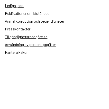
Lediga jobb
Publikationer om biståndet
Anmäl korruption och oegentligheter
Presskontakter
Tillgänglighetsredogörelse
Användning av personuppgifter
Hantera kakor
Sidas webbplatser
Openaid.se
Kontakt
Sida