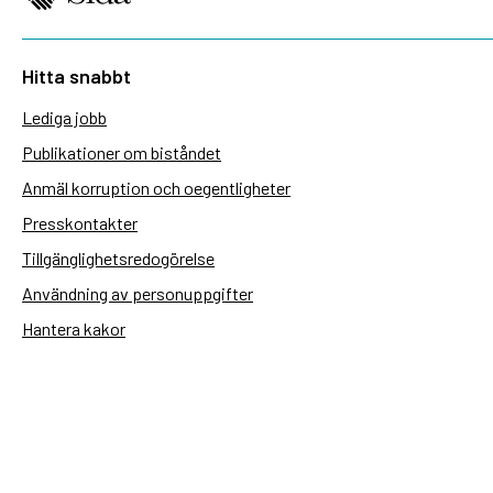
Hitta snabbt
Lediga jobb
Publikationer om biståndet
Anmäl korruption och oegentligheter
Presskontakter
Tillgänglighetsredogörelse
Användning av personuppgifter
Hantera kakor
Sidas webbplatser
Openaid.se