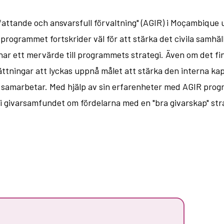
ttande och ansvarsfull förvaltning" (AGIR) i Moçambique un
programmet fortskrider väl för att stärka det civila samhä
h har ett mervärde till programmets strategi. Även om det f
ättningar att lyckas uppnå målet att stärka den interna kap
en samarbetar. Med hjälp av sin erfarenheter med AGIR pro
 givarsamfundet om fördelarna med en "bra givarskap" strat