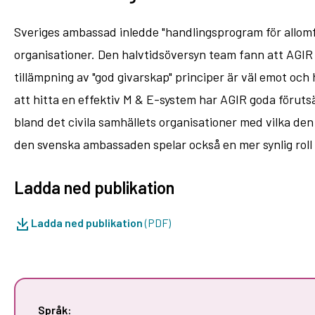
Sveriges ambassad inledde "handlingsprogram för allomfa
organisationer. Den halvtidsöversyn team fann att AGIR 
tillämpning av "god givarskap" principer är väl emot oc
att hitta en effektiv M & E-system har AGIR goda föruts
bland det civila samhällets organisationer med vilka d
den svenska ambassaden spelar också en mer synlig roll i
Ladda ned publikation
Ladda ned publikation
(PDF)
Språk: