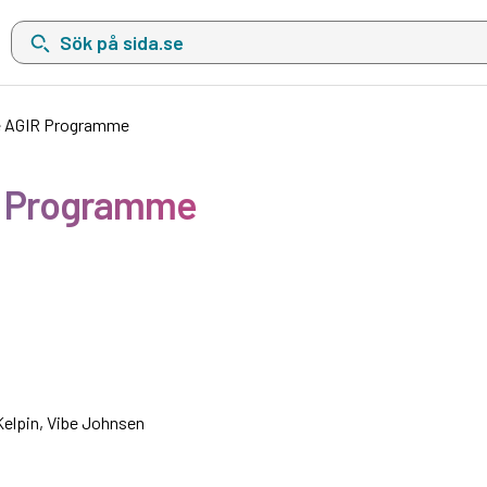
Sök på sida.se, sökförslag kommer att visas i en lista under sökfä
e AGIR Programme
R Programme
elpin, Vibe Johnsen