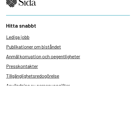
Hitta snabbt
Lediga jobb
Publikationer om biståndet
Anmäl korruption och oegentligheter
Presskontakter
Tillgänglighetsredogörelse
Användning av personuppgifter
Hantera kakor
Sidas webbplatser
Openaid.se