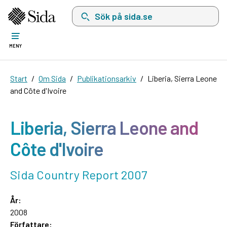
Sök på sida.se, sökförslag kommer att visas i 
MENY
Start
Om Sida
Publikationsarkiv
Liberia, Sierra Leone
and Côte d'Ivoire
Liberia, Sierra Leone and
Côte d'Ivoire
Sida Country Report 2007
År:
2008
Författare: