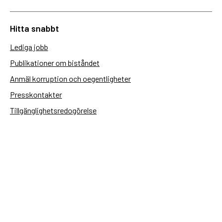
Hitta snabbt
Lediga jobb
Publikationer om biståndet
Anmäl korruption och oegentligheter
Presskontakter
Tillgänglighetsredogörelse
Användning av personuppgifter
Hantera kakor
Sidas webbplatser
Openaid.se