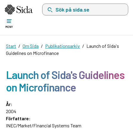
Sök på sida.se, sökförslag kommer att visas i 
MENY
Start
Om Sida
Publikationsarkiv
Launch of Sida's
Guidelines on Microfinance
Launch of Sida's Guidelines
on Microfinance
År:
2004
Författare:
INEC/Market/Financial Systems Team