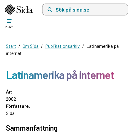
Sök på sida.se, sökförslag kommer att visas i 
MENY
Start
Om Sida
Publikationsarkiv
Latinamerika på
internet
Latinamerika på internet
År:
2002
Författare:
Sida
Sammanfattning