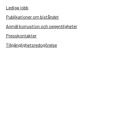
Lediga jobb
Publikationer om biståndet
Anmäl korruption och oegentligheter
Presskontakter
Tillgänglighetsredogörelse
Användning av personuppgifter
Hantera kakor
Sidas webbplatser
Openaid.se
Kontakt
Sida