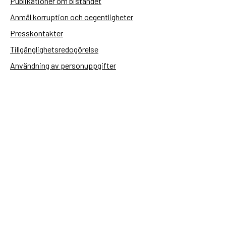
Publikationer om biståndet
Anmäl korruption och oegentligheter
Presskontakter
Tillgänglighetsredogörelse
Användning av personuppgifter
Hantera kakor
Sidas webbplatser
Openaid.se
Kontakt
Sida
Box 2025
174 02 Sundbyberg