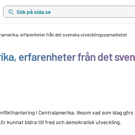
Sök på sida.se, sökförslag kommer att visas i en lista under sökfä
inamerika, erfarenheter från det svenska utvecklingssamarbetet
rika, erfarenheter från det sv
onflikthantering i Centralamerika, liksom vad som idag görs
ör kunnat bidra till fred och demokratisk utveckling.