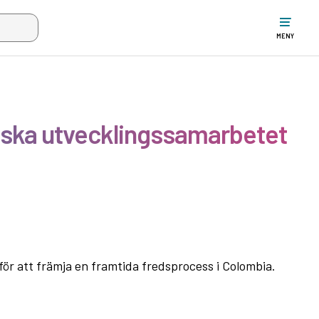
ltet när mer än två tecken har angivits. Piltangenterna uppåt och ne
MENY
enska utvecklingssamarbetet
 för att främja en framtida fredsprocess i Colombia.