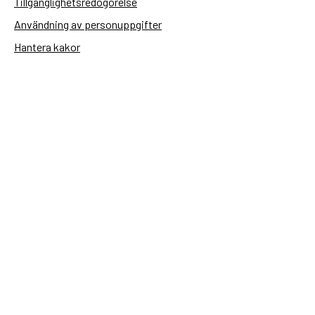
Tillgänglighetsredogörelse
Användning av personuppgifter
Hantera kakor
Sidas webbplatser
Openaid.se
Kontakt
Sida
Box 2025
174 02 Sundbyberg
08-698 50 00 (växel)
sida@sida.se
Kontakta oss