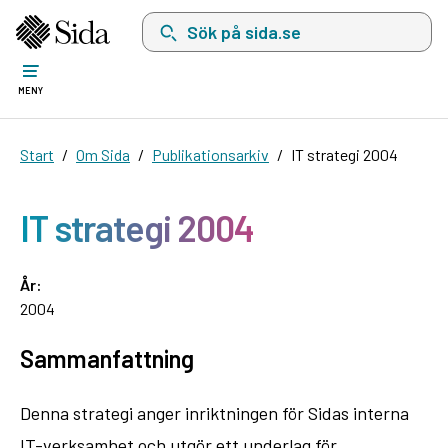
Sök på sida.se, sökförslag kommer att visas i 
MENY
Start
Om Sida
Publikationsarkiv
IT strategi 2004
IT strategi 2004
År:
2004
Sammanfattning
Denna strategi anger inriktningen för Sidas interna
IT-verksamhet och utgör ett underlag för