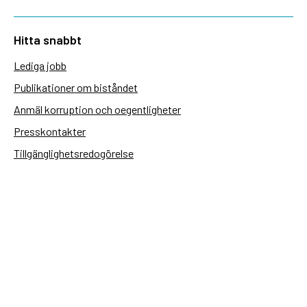
Hitta snabbt
Lediga jobb
Publikationer om biståndet
Anmäl korruption och oegentligheter
Presskontakter
Tillgänglighetsredogörelse
Användning av personuppgifter
Hantera kakor
Sidas webbplatser
Openaid.se