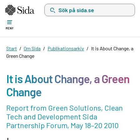
Sök på sida.se, sökförslag kommer att visas i 
MENY
Start
Om Sida
Publikationsarkiv
It is About Change, a
Green Change
It is About Change, a Green
Change
Report from Green Solutions, Clean
Tech and Development Sida
Partnership Forum, May 18–20 2010