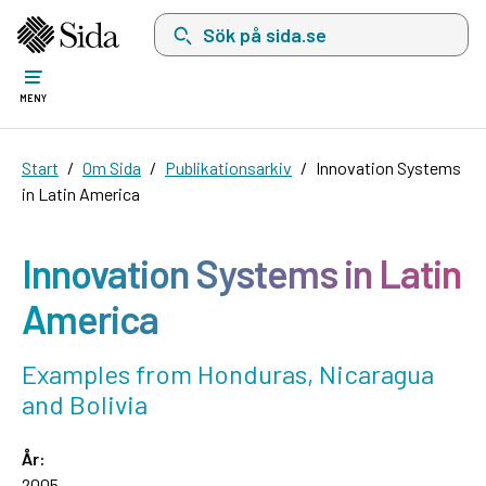
Sök på sida.se, sökförslag kommer att visas i 
MENY
Start
Om Sida
Publikationsarkiv
Innovation Systems
in Latin America
Innovation Systems in Latin
America
Examples from Honduras, Nicaragua
and Bolivia
År:
2005