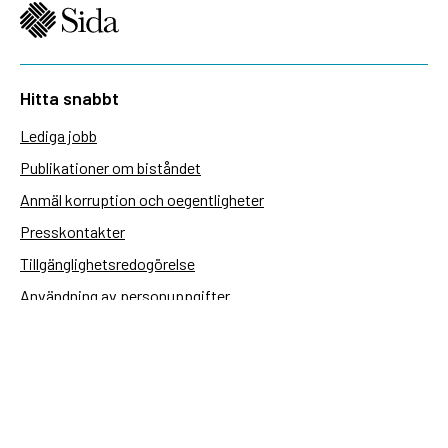
Hitta snabbt
Lediga jobb
Publikationer om biståndet
Anmäl korruption och oegentligheter
Presskontakter
Tillgänglighetsredogörelse
Användning av personuppgifter
Hantera kakor
Sidas webbplatser
Openaid.se