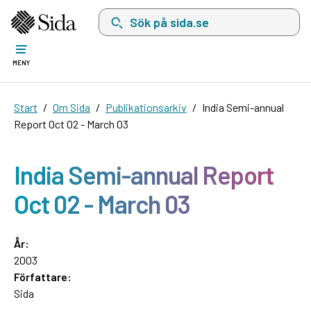
Sök på sida.se, sökförslag kommer att visas i 
MENY
Start
Om Sida
Publikationsarkiv
India Semi-annual
Report Oct 02 - March 03
India Semi-annual Report
Oct 02 - March 03
År:
2003
Författare:
Sida