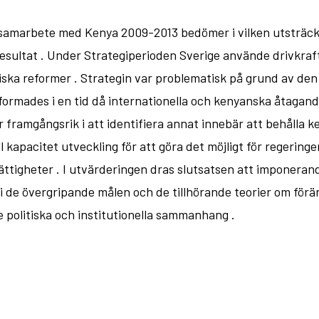
ssamarbete med Kenya 2009-2013 bedömer i vilken utsträckn
a resultat . Under Strategiperioden Sverige använde drivkra
itiska reformer . Strategin var problematisk på grund av de
ormades i en tid då internationella och kenyanska åtagande
ramgångsrik i att identifiera annat innebär att behålla ke
l kapacitet utveckling för att göra det möjligt för regering
ättigheter . I utvärderingen dras slutsatsen att imponer
 de övergripande målen och de tillhörande teorier om förändr
 politiska och institutionella sammanhang .