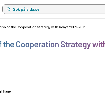
Sök på sida.se, sökförslag kommer att visas i en lista under sökfä
ion of the Cooperation Strategy with Kenya 2009-2013
f the Cooperation Strategy wi
el Hauer