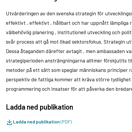
Utvärderingen av den svenska strategin för utveckling
effektivt , effektivt , hållbart och har uppnått lämplig
välbehövlig planering , institutionell utveckling och pol
svår process att gå mot ökad sektorsfokus. Strategin utf
Dessa åtaganden därefter avtagit , men ambassaden var f
strategiperioden ansträngningarna alltmer förskjutits til
metoder på ett sätt som speglar människans principer r
perspektiv de fattiga kommer att kräva större tydlighet i
programmering och insatser för att påverka den bredare
Ladda ned publikation
Ladda ned publikation
(PDF)