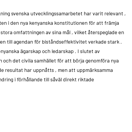
ing svenska utvecklingssamarbetet har varit relevant ,
ften i den nya kenyanska konstitutionen för att främja
n stora omfattningen av sina mål , vilket återspeglade en
n till agendan för biståndseffektivitet verkade stark .
nyanska ägarskap och ledarskap . I slutet av
en och det civila samhället för att börja genomföra nya
ande resultat har uppnåtts , men att uppmärksamma
ing i förhållande till såväl direkt riktade