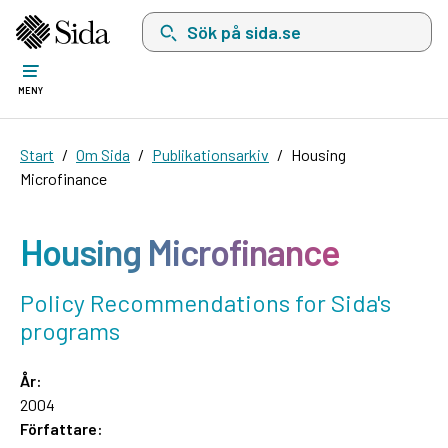
Sök på sida.se, sökförslag kommer att visas i 
MENY
Start
Om Sida
Publikationsarkiv
Housing
Microfinance
Housing Microfinance
Policy Recommendations for Sida's
programs
År:
2004
Författare: