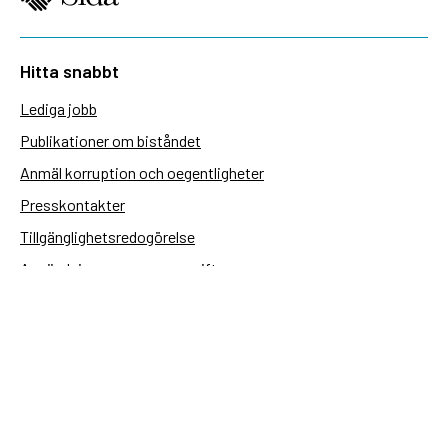
Hitta snabbt
Lediga jobb
Publikationer om biståndet
Anmäl korruption och oegentligheter
Presskontakter
Tillgänglighetsredogörelse
Användning av personuppgifter
Hantera kakor
Sidas webbplatser
Openaid.se