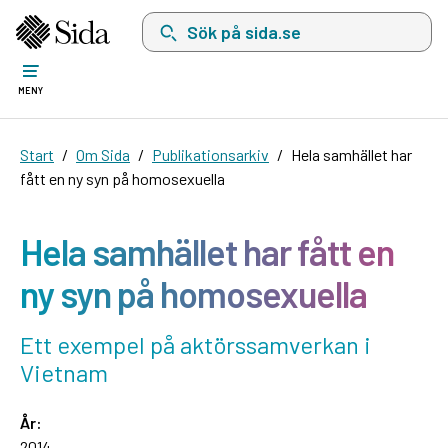
Sök på sida.se, sökförslag kommer att visas i 
MENY
Start
Om Sida
Publikationsarkiv
Hela samhället har
fått en ny syn på homosexuella
Hela samhället har fått en
ny syn på homosexuella
Ett exempel på aktörssamverkan i
Vietnam
År:
2014