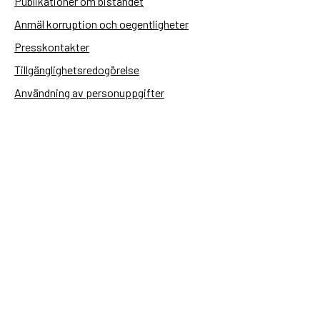
Publikationer om biståndet
Anmäl korruption och oegentligheter
Presskontakter
Tillgänglighetsredogörelse
Användning av personuppgifter
Hantera kakor
Sidas webbplatser
Openaid.se
Kontakt
Sida
Box 2025
174 02 Sundbyberg