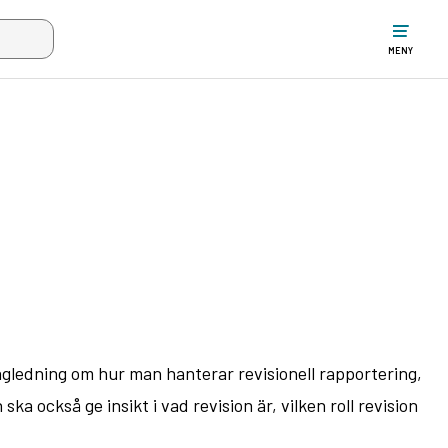
ltet när mer än två tecken har angivits. Piltangenterna uppåt och ne
MENY
ägledning om hur man hanterar revisionell rapportering,
 också ge insikt i vad revision är, vilken roll revision