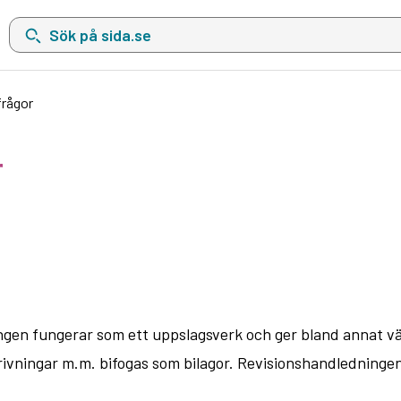
Sök på sida.se, sökförslag kommer att visas i en lista under sökfä
frågor
r
ingen fungerar som ett uppslagsverk och ger bland annat v
ningar m.m. bifogas som bilagor. Revisionshandledningen ska