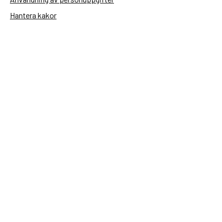
Hantera kakor
Sidas webbplatser
Openaid.se
Kontakt
Sida
Box 2025
174 02 Sundbyberg
08-698 50 00 (växel)
sida@sida.se
Kontakta oss