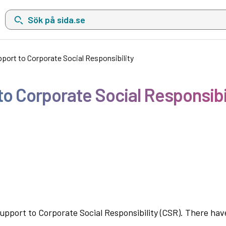
Sök på sida.se, sökförslag kommer att visas i en lista under sökfä
upport to Corporate Social Responsibility
 to Corporate Social Responsibi
Support to Corporate Social Responsibility (CSR). There h