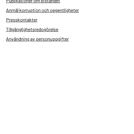
Publikationer om biståndet
Anmäl korruption och oegentligheter
Presskontakter
Tillgänglighetsredogörelse
Användning av personuppgifter
Hantera kakor
Sidas webbplatser
Openaid.se
Kontakt
Sida
Box 2025
174 02 Sundbyberg