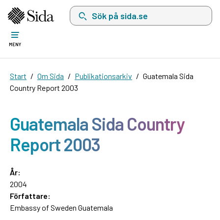
Sök på sida.se, sökförslag kommer att visas i 
MENY
Start
Om Sida
Publikationsarkiv
Guatemala Sida
Country Report 2003
Guatemala Sida Country
Report 2003
År:
2004
Författare:
Embassy of Sweden Guatemala