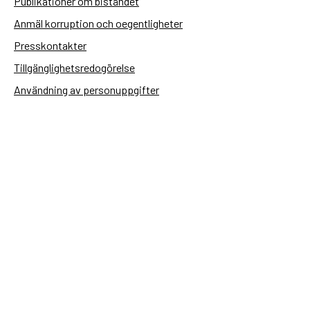
Publikationer om biståndet
Anmäl korruption och oegentligheter
Presskontakter
Tillgänglighetsredogörelse
Användning av personuppgifter
Hantera kakor
Sidas webbplatser
Openaid.se
Kontakt
Sida
Box 2025
174 02 Sundbyberg