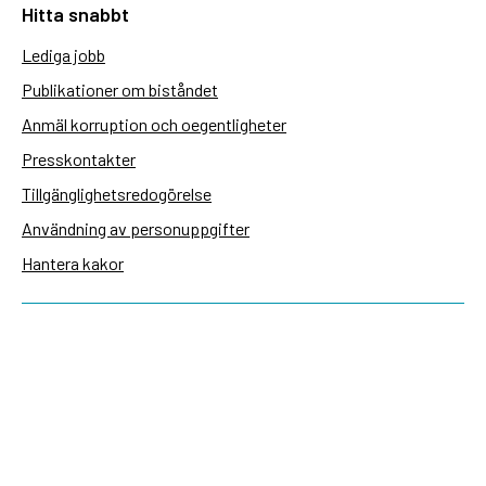
Hitta snabbt
Lediga jobb
Publikationer om biståndet
Anmäl korruption och oegentligheter
Presskontakter
Tillgänglighetsredogörelse
Användning av personuppgifter
Hantera kakor
Sidas webbplatser
Openaid.se
Kontakt