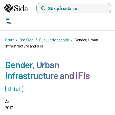
Sök på sida.se, sökförslag kommer att visas i 
MENY
Start
Om Sida
Publikationsarkiv
Gender, Urban
Infrastructure and IFIs
Gender, Urban
Infrastructure and IFIs
[Brief]
År:
2017