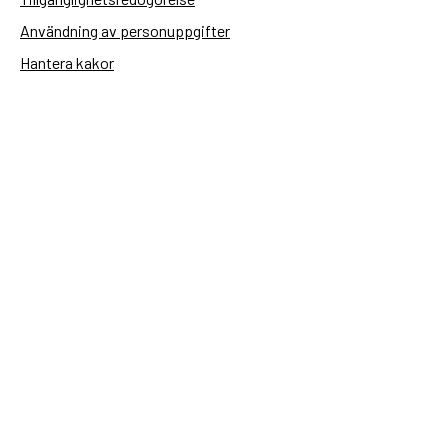
Användning av personuppgifter
Hantera kakor
Sidas webbplatser
Openaid.se
Kontakt
Sida
Box 2025
174 02 Sundbyberg
08-698 50 00 (växel)
sida@sida.se
Kontakta oss