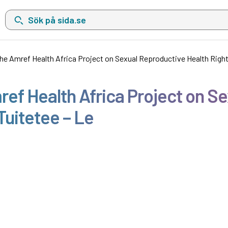
Sök på sida.se, sökförslag kommer att visas i en lista under sökfä
the Amref Health Africa Project on Sexual Reproductive Health Right
mref Health Africa Project on S
Tuitetee – Le