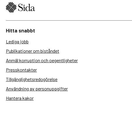
Hitta snabbt
Lediga jobb
Publikationer om biståndet
Anmäl korruption och oegentligheter
Presskontakter
Tillgänglighetsredogörelse
Användning av personuppgifter
Hantera kakor
Sidas webbplatser
Openaid.se