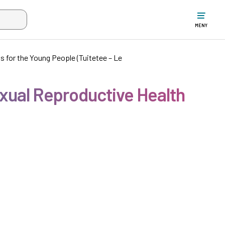
ltet när mer än två tecken har angivits. Piltangenterna uppåt och ne
MENY
s for the Young People (Tuitetee – Le
exual Reproductive Health