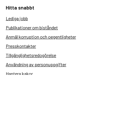
Hitta snabbt
Lediga jobb
Publikationer om biståndet
Anmäl korruption och oegentligheter
Presskontakter
Tillgänglighetsredogörelse
Användning av personuppgifter
Hantera kakor
Sidas webbplatser
Openaid.se
Kontakt