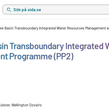
Sök på sida.se, sökförslag kommer att visas i en lista under sökfä
gwe Basin Transboundary Integrated Water Resources Management
sin Transboundary Integrated
nt Programme (PP2)
olster, Wellington Dzvairo