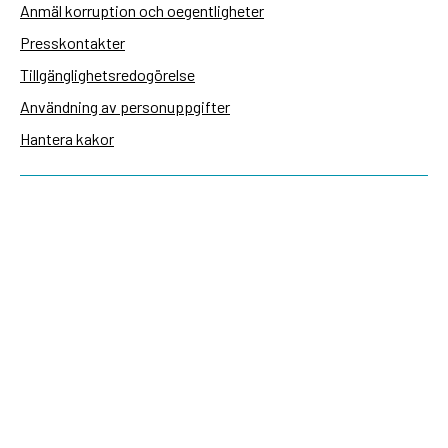
Anmäl korruption och oegentligheter
Presskontakter
Tillgänglighetsredogörelse
Användning av personuppgifter
Hantera kakor
Sidas webbplatser
Openaid.se
Kontakt
Sida
Box 2025
174 02 Sundbyberg
08-698 50 00 (växel)