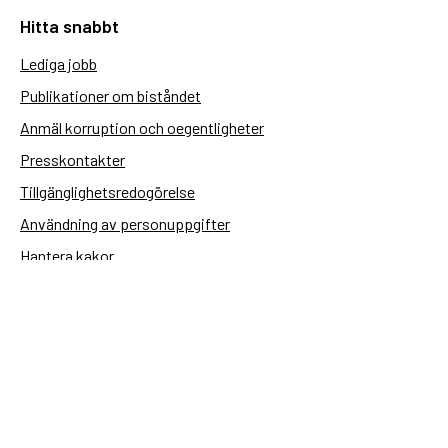
Hitta snabbt
Lediga jobb
Publikationer om biståndet
Anmäl korruption och oegentligheter
Presskontakter
Tillgänglighetsredogörelse
Användning av personuppgifter
Hantera kakor
Sidas webbplatser
Openaid.se
Kontakt