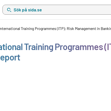
Sök på sida.se, sökförslag kommer att visas i en lista under sökfä
International Training Programmes (ITP); Risk Management in Bankin
ational Training Programmes (
Report