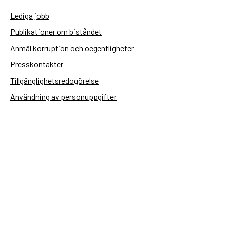
Lediga jobb
Publikationer om biståndet
Anmäl korruption och oegentligheter
Presskontakter
Tillgänglighetsredogörelse
Användning av personuppgifter
Hantera kakor
Sidas webbplatser
Openaid.se
Kontakt
Sida