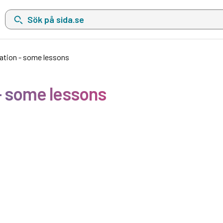
Sök på sida.se, sökförslag kommer att visas i en lista under sökfä
pation - some lessons
 - some lessons