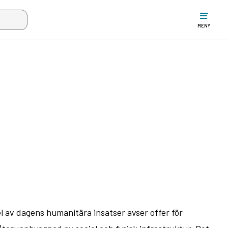
ltet när mer än två tecken har angivits. Piltangenterna uppåt och ne
MENY
l av dagens humanitära insatser avser offer för