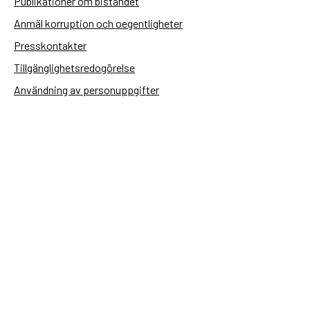
Publikationer om biståndet
Anmäl korruption och oegentligheter
Presskontakter
Tillgänglighetsredogörelse
Användning av personuppgifter
Hantera kakor
Sidas webbplatser
Openaid.se
Kontakt
Sida
Box 2025
174 02 Sundbyberg