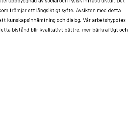
återuppbyggnad av social och fysisk infrastruktur. Det
som främjar ett långsiktigt syfte. Avsikten med detta
tsatt kunskapsinhämtning och dialog. Vår arbetshypotes
tta bistånd blir kvalitativt bättre, mer bärkraftigt och