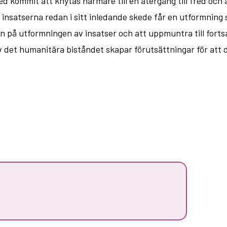
d kommit att knytas närmare till en återgång till fred och 
 insatserna redan i sitt inledande skede får en utformning 
syn på utformningen av insatser och att uppmuntra till for
v det humanitära biståndet skapar förutsättningar för att de