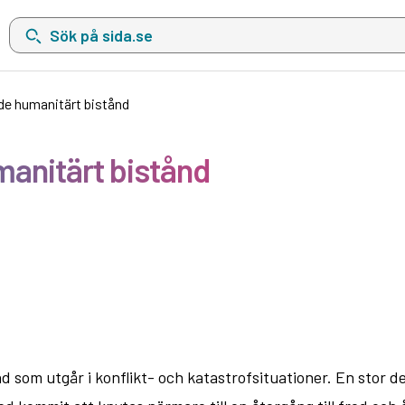
Sök på sida.se, sökförslag kommer att visas i en lista under sökfä
de humanitärt bistånd
manitärt bistånd
 som utgår i konflikt- och katastrofsituationer. En stor de