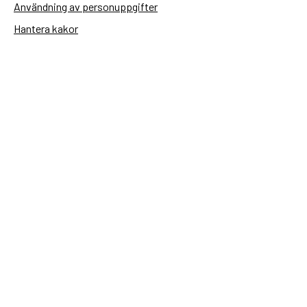
Användning av personuppgifter
Hantera kakor
Sidas webbplatser
Openaid.se
Kontakt
Sida
Box 2025
174 02 Sundbyberg
08-698 50 00 (växel)
sida@sida.se
Kontakta oss