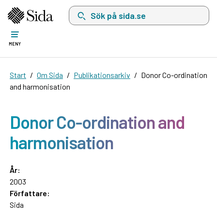
Sök på sida.se, sökförslag kommer att visas i 
MENY
Start
Om Sida
Publikationsarkiv
Donor Co-ordination
and harmonisation
Donor Co-ordination and
harmonisation
År:
2003
Författare:
Sida