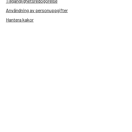
Tillgänglighetsredogörelse
Användning av personuppgifter
Hantera kakor
Sidas webbplatser
Openaid.se
Kontakt
Sida
Box 2025
174 02 Sundbyberg
08-698 50 00 (växel)
sida@sida.se
Kontakta oss