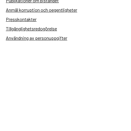
Publikationer om biståndet
Anmäl korruption och oegentligheter
Presskontakter
Tillgänglighetsredogörelse
Användning av personuppgifter
Hantera kakor
Sidas webbplatser
Openaid.se
Kontakt
Sida
Box 2025
174 02 Sundbyberg