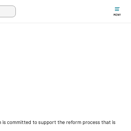
ltet när mer än två tecken har angivits. Piltangenterna uppåt och ne
MENY
is committed to support the reform process that is