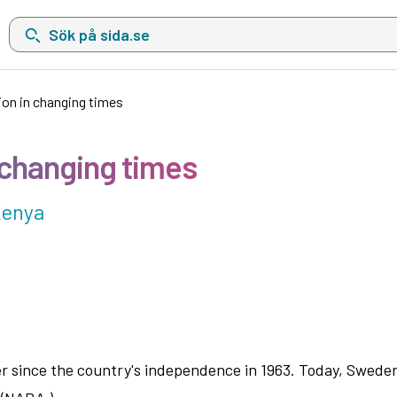
Sök på sida.se, sökförslag kommer att visas i en lista under sökfä
on in changing times
 changing times
Kenya
 since the country's independence in 1963. Today, Sweden 