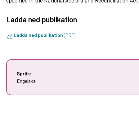
specified in the National Acc ord and Reconciliation Act
Ladda ned publikation
Ladda ned publikation
(PDF)
Språk:
Engelska