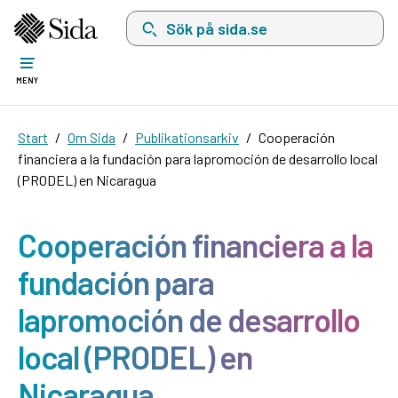
Sök på sida.se, sökförslag kommer att visas i 
MENY
Start
Om Sida
Publikationsarkiv
Cooperación
financiera a la fundación para lapromoción de desarrollo local
(PRODEL) en Nicaragua
Cooperación financiera a la
fundación para
lapromoción de desarrollo
local (PRODEL) en
Nicaragua