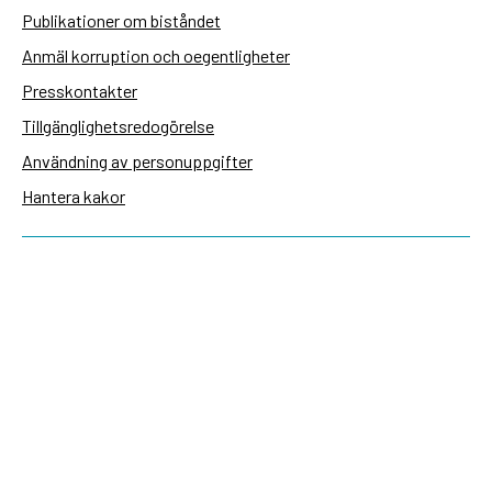
Publikationer om biståndet
Anmäl korruption och oegentligheter
Presskontakter
Tillgänglighetsredogörelse
Användning av personuppgifter
Hantera kakor
Sidas webbplatser
Openaid.se
Kontakt
Sida
Box 2025
174 02 Sundbyberg