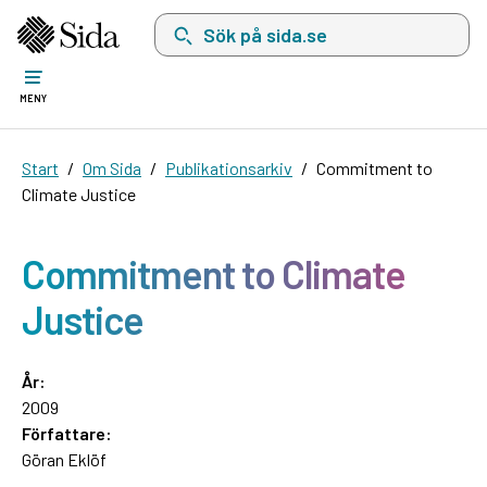
Sök på sida.se, sökförslag kommer att visas i 
MENY
Start
Om Sida
Publikationsarkiv
Commitment to
Climate Justice
Commitment to Climate
Justice
År:
2009
Författare:
Göran Eklöf