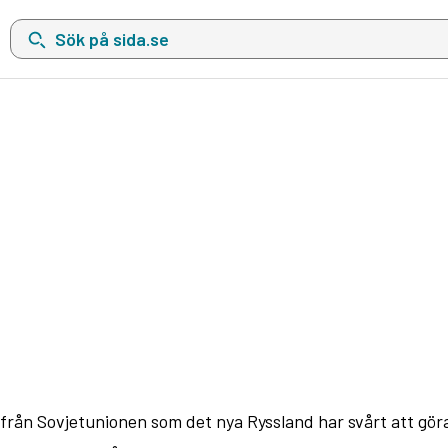
Sök på sida.se, sökförslag kommer att visas i en lista under sökfä
 från Sovjetunionen som det nya Ryssland har svårt att göra