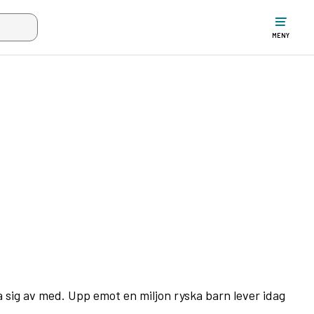
ltet när mer än två tecken har angivits. Piltangenterna uppåt och ne
MENY
 sig av med. Upp emot en miljon ryska barn lever idag