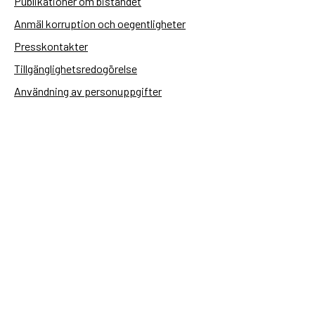
Publikationer om biståndet
Anmäl korruption och oegentligheter
Presskontakter
Tillgänglighetsredogörelse
Användning av personuppgifter
Hantera kakor
Sidas webbplatser
Openaid.se
Kontakt
Sida
Box 2025
174 02 Sundbyberg