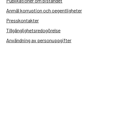
Publikationer om biståndet
Anmäl korruption och oegentligheter
Presskontakter
Tillgänglighetsredogörelse
Användning av personuppgifter
Hantera kakor
Sidas webbplatser
Openaid.se
Kontakt
Sida
Box 2025
174 02 Sundbyberg